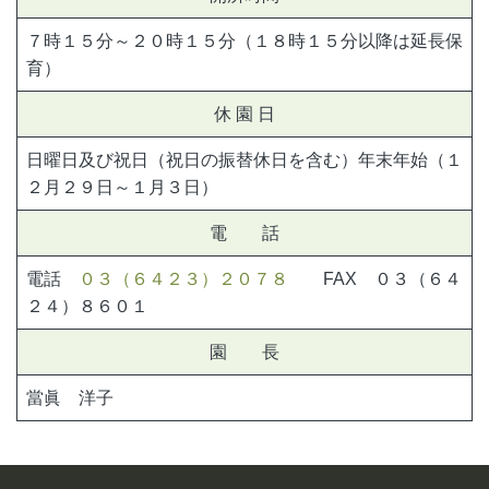
７時１５分～２０時１５分（１８時１５分以降は延長保
育）
休 園 日
日曜日及び祝日（祝日の振替休日を含む）年末年始（１
２月２９日～１月３日）
電 話
電話
０３（６４２３）２０７８
FAX ０３（６４
２４）８６０１
園 長
當眞 洋子