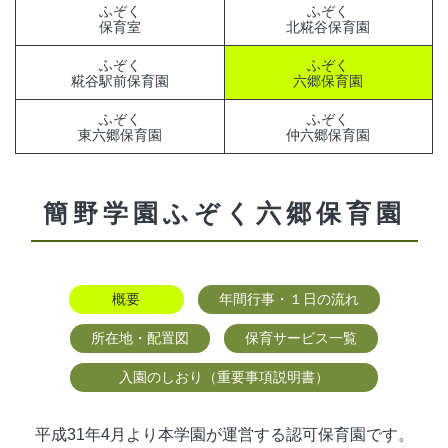
ふぞく
ふぞく
保育室
北糀谷保育園
ふぞく
ふぞく
糀谷駅前保育園
六郷保育園
ふぞく
ふぞく
東六郷保育園
仲六郷保育園
簡野学園ふぞく六郷保育園
概要
年間行事・１日の流れ
所在地・配置図
保育サービス一覧
入園のしおり（重要事項説明書）
平成31年4月より本学園が運営する認可保育園です。