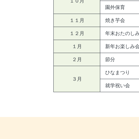
１０月
園外保育
１１月
焼き芋会
１２月
年末おたのし
１月
新年お楽しみ
２月
節分
ひなまつり
３月
就学祝い会