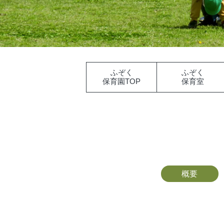
ふぞく
ふぞく
保育園TOP
保育室
概要