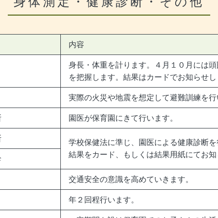
身体測定・健康診断・その他
内容
身長・体重を計ります。４月１０月には頭
を把握します。結果はカードでお知らせし
実際の火災や地震を想定して避難訓練を行
断
園医が保育園にきて行います。
断
学校保健法に準じ、園医による健康診断を
結果をカード、もしくは結果用紙にてお知
診
交通安全の意識を高めていきます。
年２回程行います。