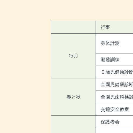
行事
身体計測
毎月
避難訓練
０歳児健康診
全園児健康診
春と秋
全園児歯科検
交通安全教室
保護者会