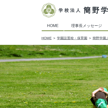
簡野
学校法人
HOME
理事長メッセージ
HOME
学園設置校・保育園
簡野学園