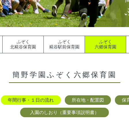
ふぞく
ふぞく
ふぞく
北糀谷保育園
糀谷駅前保育園
六郷保育園
簡野学園ふぞく六郷保育園
年間行事・１日の流れ
所在地・配置図
保
入園のしおり（重要事項説明書）