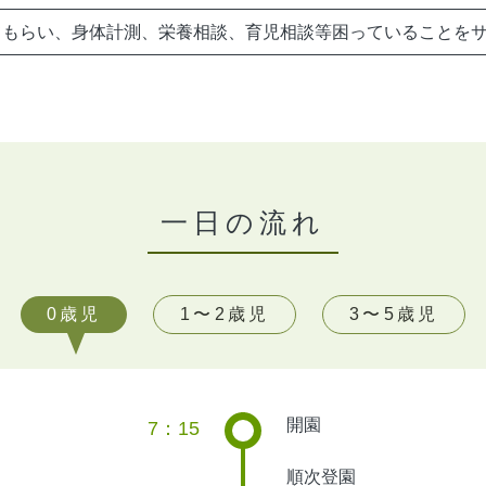
てもらい、身体計測、栄養相談、育児相談等困っていることを
一日の流れ
0歳児
1〜2歳児
3〜5歳児
開園
7：15
順次登園