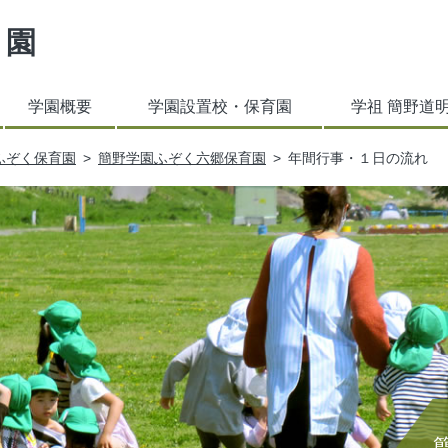
学園
学園概要
学園設置校・保育園
学祖 簡野道
ふぞく保育園
簡野学園ふぞく六郷保育園
年間行事・１日の流れ